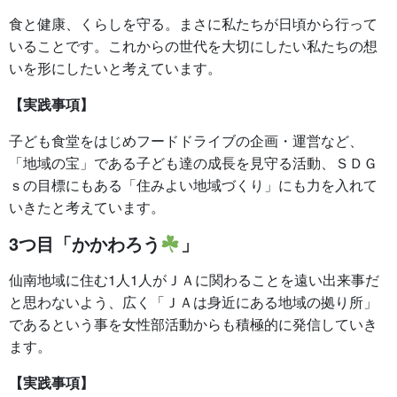
食と健康、くらしを守る。まさに私たちが日頃から行って
いることです。これからの世代を大切にしたい私たちの想
いを形にしたいと考えています。
【実践事項】
子ども食堂をはじめフードドライブの企画・運営など、
「地域の宝」である子ども達の成長を見守る活動、ＳＤＧ
ｓの目標にもある「住みよい地域づくり」にも力を入れて
いきたと考えています。
3
つ目「かかわろう
」
仙南地域に住む1人1人がＪＡに関わることを遠い出来事だ
と思わないよう、広く「ＪＡは身近にある地域の拠り所」
であるという事を女性部活動からも積極的に発信していき
ます。
【実践事項】