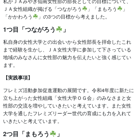
私がＪＡみやぎ仙南女性部の部長としての目標について、
ＪＡ女性組織が掲げる「つながろう
」「まもろう
」
「かかわろう
」の3つの目標から考えました。
1つ目「つながろう
」
私自身の女性大学との出会いから女性部長を拝命したこれ
まで経験を生かし、ＪＡ女性大学に参加して下さっている
地域のみなさんに女性部の魅力を伝えたいと強く感じてい
ます。
【実践事項】
フレミズ活動参加促進運動の展開です。令和4年度に新たに
立ち上がった女性組織「女性大学ＯＧ会」のみなさまと女
性部の交流を増やしていきたいと考えています。また女性
大学を通したフレミズリーダー世代の育成にも力を入れて
いきたいと考えています。
2
つ目「まもろう
」