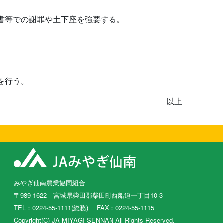
書等での謝罪や土下座を強要する。
を行う。
以上
みやぎ仙南農業協同組合
〒989-1622 宮城県柴田郡柴田町西船迫一丁目10-3
TEL：0224-55-1111(総務) FAX：0224-55-1115
Copyright(C) JA MIYAGI SENNAN All Rights Reserved.