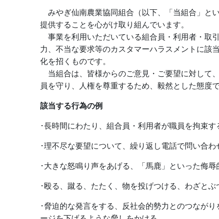
みやぎ仙南農業協同組合（以下、「当組合」とい
提供することを心がけ取り組んでいます。
事業を利用いただいている組合員・利用者・取引
力、不当な要求等のカスタマーハラスメントに該
化を招くものです。
当組合は、皆様からのご意見・ご要望に対して、
員を守り、人権を尊重するため、毅然とした態度
該当する行為の例
･長時間にわたり、組合員・利用者が職員を拘束す
･理不尽な要望について、繰り返し電話で問い合わ
･大きな怒鳴り声をあげる、「馬鹿」といった侮辱
･殴る、蹴る、たたく、物を投げつける、わざとぶ
･脅迫的な発言をする、反社会的勢力とのつながり
ージを下げるような脅しをかける。