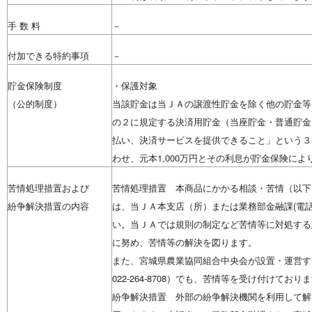
手 数 料
－
付加できる特約事項
－
貯金保険制度
・保護対象
（公的制度）
当該貯金は当ＪＡの譲渡性貯金を除く他の貯金等
の２に規定する決済用貯金（当座貯金・普通貯金
払い、決済サービスを提供できること」という３
わせ、元本1,000万円とその利息が貯金保険に
苦情処理措置および
苦情処理措置 本商品にかかる相談・苦情（以下
紛争解決措置の内容
は、当ＪＡ本支店（所）または業務部金融課(電話：02
い。当ＪＡでは規則の制定など苦情等に対処する
に努め、苦情等の解決を図ります。
また、宮城県農業協同組合中央会が設置・運営す
022-264-8708）でも、苦情等を受け付けており
紛争解決措置 外部の紛争解決機関を利用して解