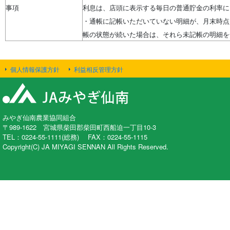
事項
利息は、店頭に表示する毎日の普通貯金の利率に
・通帳に記帳いただいていない明細が、月末時点
帳の状態が続いた場合は、それら未記帳の明細を
個人情報保護方針
利益相反管理方針
みやぎ仙南農業協同組合
〒989-1622 宮城県柴田郡柴田町西船迫一丁目10-3
TEL：0224-55-1111(総務) FAX：0224-55-1115
Copyright(C) JA MIYAGI SENNAN All Rights Reserved.