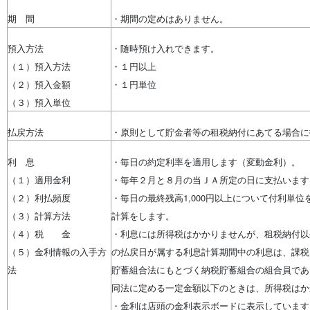
期 間
・期間の定めはありません。
預入方法
・随時預け入れできます。
（１）預入方法
・１円以上
（２）預入金額
・１円単位
（３）預入単位
払戻方法
・原則として貯金者等の租税納付にあてる場合に
利 息
・毎日の約定利率を適用します（変動金利）。
（１）適用金利
・毎年２月と８月の当ＪＡ所定の日に支払います
（２）利払頻度
・毎日の最終残高1,000円以上について付利単位を
（３）計算方法
計算をします。
（４）税 金
・利息には所得税はかかりませんが、租税納付以
（５）金利情報の入手方
の払戻日が属する利息計算期間中の利息は、課税
法
貯蓄組合法にもとづく納税貯蓄組合の組合員であ
同法に定める一定金額以下のときは、所得税はか
・金利は店頭の金利表示ボードに表示しています