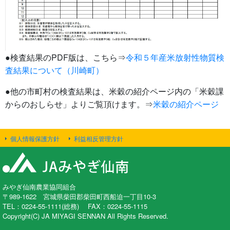
●検査結果のPDF版は、こちら⇒
令和５年産米放射性物質検
査結果について（川崎町）
●他の市町村の検査結果は、米穀の紹介ページ内の「米穀課
からのおしらせ」よりご覧頂けます。⇒
米穀の紹介ページ
個人情報保護方針
利益相反管理方針
みやぎ仙南農業協同組合
〒989-1622 宮城県柴田郡柴田町西船迫一丁目10-3
TEL：0224-55-1111(総務) FAX：0224-55-1115
Copyright(C) JA MIYAGI SENNAN All Rights Reserved.